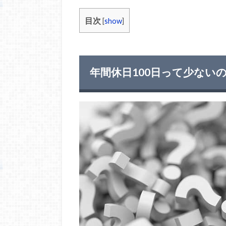
目次
[
show
]
年間休日100日って少ない