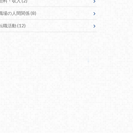
給料・収入
(2)
職場の人間関係
(8)
転職活動
(12)