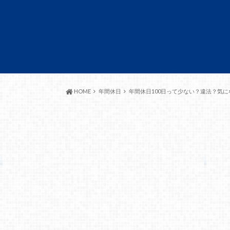
HOME
年間休日
年間休日100日って少ない？違法？気