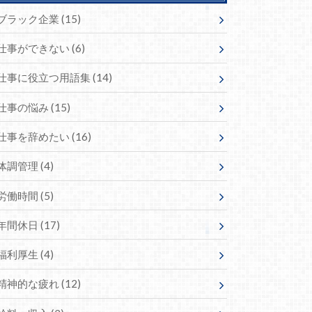
ブラック企業
(15)
仕事ができない
(6)
仕事に役立つ用語集
(14)
仕事の悩み
(15)
仕事を辞めたい
(16)
体調管理
(4)
労働時間
(5)
年間休日
(17)
福利厚生
(4)
精神的な疲れ
(12)