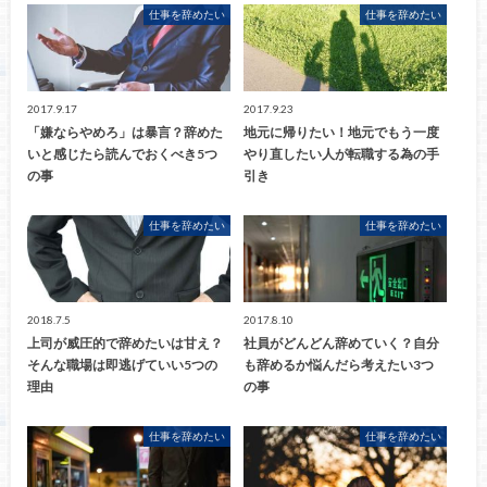
仕事を辞めたい
仕事を辞めたい
2017.9.17
2017.9.23
「嫌ならやめろ」は暴言？辞めた
地元に帰りたい！地元でもう一度
いと感じたら読んでおくべき5つ
やり直したい人が転職する為の手
の事
引き
仕事を辞めたい
仕事を辞めたい
2018.7.5
2017.8.10
上司が威圧的で辞めたいは甘え？
社員がどんどん辞めていく？自分
そんな職場は即逃げていい5つの
も辞めるか悩んだら考えたい3つ
理由
の事
仕事を辞めたい
仕事を辞めたい