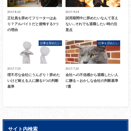
2017.8.22
2017.9.24
正社員を辞めてフリーターはあ
試用期間中に辞めたいなんて言え
り？アルバイトだと後悔する5つ
ない…それでも退職したい時の注
の理由
意点
仕事を辞めたい
仕事を辞めたい
2017.7.25
2017.7.20
理不尽な会社にうんざり！辞めた
会社への不信感から退職したい人
いけど耐える人に贈る5つの判断
に贈る～おかしな会社の判断基準
基準
7選
サイト内検索